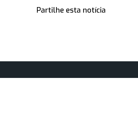
Partilhe esta notícia
Localização
Ho
Parque Ecológico do Gameiro
1 d
7490-909 Cabeção - Mora
10h
1 d
10h