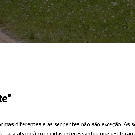
te”
rmas diferentes e as serpentes não são exceção. As 
es para alguns) com vidas interessantes que explora