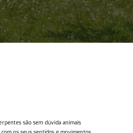
serpentes são sem dúvida animais
m com os seus sentidos e movimentos.