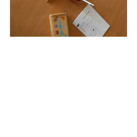
Materiais didáticos fora de
aulas
O Fluviário de Mora disponibiliza no seu site
www.fluviariomora.pt algumas sugestões de
atividades, de carácter lúdico.
Brincadeira de Lontras
Sopa de Letras
Palavras Cruzadas