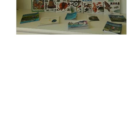
Materiais didáticos dentro de
aulas
Um Aquário à Minha Medida
Guia de Boas Práticas Ambientais