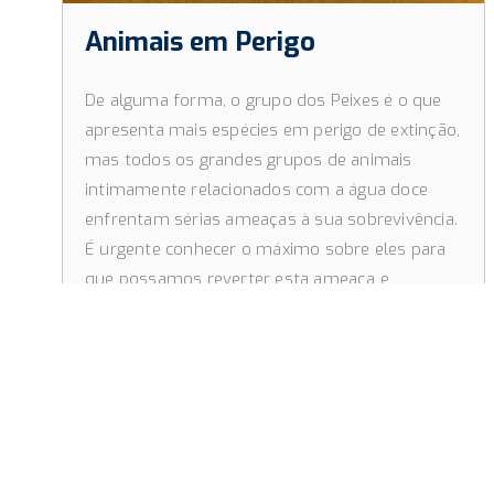
Animais em Perigo
De alguma forma, o grupo dos Peixes é o que
apresenta mais espécies em perigo de extinção,
mas todos os grandes grupos de animais
intimamente relacionados com a água doce
enfrentam sérias ameaças à sua sobrevivência.
É urgente conhecer o máximo sobre eles para
que possamos reverter esta ameaça e
descobrir as causas que estão a levar espécies
de linhagem ancestral à beira da extinção.