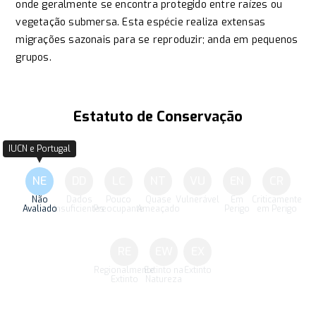
onde geralmente se encontra protegido entre raízes ou
vegetação submersa. Esta espécie realiza extensas
migrações sazonais para se reproduzir; anda em pequenos
grupos.
Estatuto de Conservação
IUCN e Portugal
NE
DD
LC
NT
VU
EN
CR
Não
Dados
Pouco
Quase
Vulnerável
Em
Criticamente
Avaliado
Insuficientes
Preocupante
Ameaçado
Perigo
em Perigo
RE
EW
EX
Regionalmente
Extinto na
Extinto
Extinto
Natureza