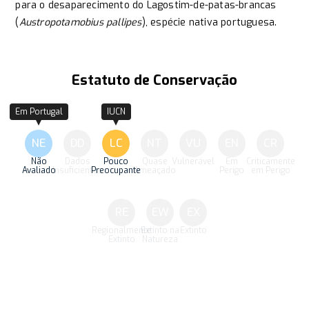
para o desaparecimento do Lagostim-de-patas-brancas
(
Austropotamobius pallipes
), espécie nativa portuguesa.
Estatuto de Conservação
Em Portugal
IUCN
NE
DD
LC
NT
VU
EN
CR
Não
Dados
Pouco
Quase
Vulnerável
Em
Criticamente
Avaliado
Insuficientes
Preocupante
Ameaçado
Perigo
em Perigo
RE
EW
EX
Regionalmente
Extinto na
Extinto
Extinto
Natureza