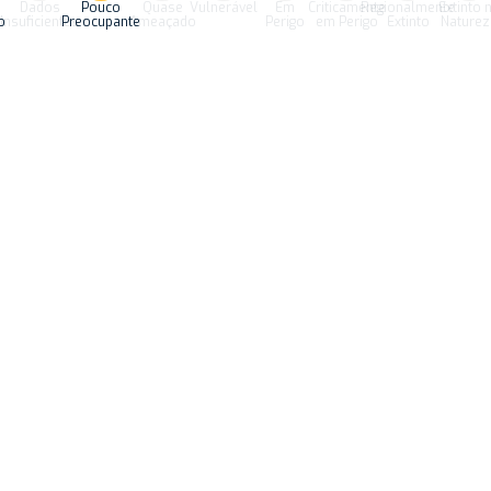
Dados
Pouco
Quase
Vulnerável
Em
Criticamente
Regionalmente
Extinto 
o
Insuficientes
Preocupante
Ameaçado
Perigo
em Perigo
Extinto
Naturez