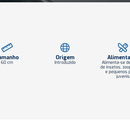
amanho
Origem
Aliment
60 cm
Introduzido
Alimenta-se d
de insetos, zoo
e pequenos 
juvenis