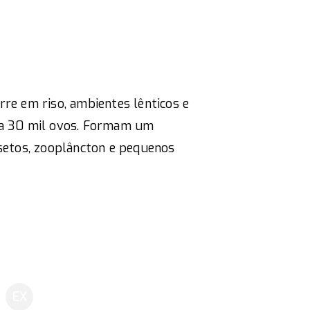
orre em riso, ambientes lênticos e
l a 30 mil ovos. Formam um
nsetos, zooplâncton e pequenos
EX