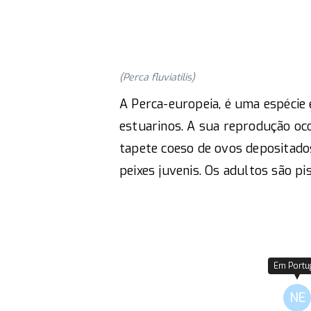
(Perca fluviatilis)
A Perca-europeia, é uma espécie e
estuarinos. A sua reprodução oc
tapete coeso de ovos depositado
peixes juvenis. Os adultos são pi
Em Portu
NE