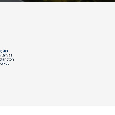
ação
e larvas
plâncton
peixes