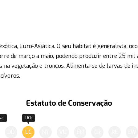
xótica, Euro-Asiática. O seu habitat é generalista, oc
orre de março a maio, podendo produzir entre 25 mi
s na vegetação e troncos. Alimenta-se de larvas de i
scívoros.
Estatuto de Conservação
gal
IUCN
DD
LC
NT
VU
EN
CR
RE
EW