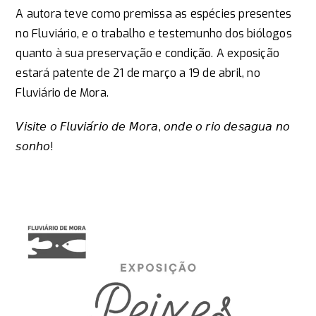
A
autora teve como premissa as espécies presentes
no Fluviário, e o trabalho e testemunho dos biólogos
quanto à sua preservação e condição. A exposição
estará patente de 21 de março a 19 de abril, no
Fluviário de Mora.
𝘝𝘪𝘴𝘪𝘵𝘦 𝘰 𝘍𝘭𝘶𝘷𝘪𝘢́𝘳𝘪𝘰 𝘥𝘦 𝘔𝘰𝘳𝘢, 𝘰𝘯𝘥𝘦 𝘰 𝘳𝘪𝘰 𝘥𝘦𝘴𝘢𝘨𝘶𝘢 𝘯𝘰
𝘴𝘰𝘯𝘩𝘰!