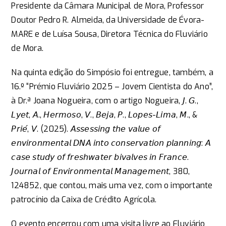
Presidente da Câmara Municipal de Mora, Professor
Doutor Pedro R. Almeida, da Universidade de Évora-
MARE e de Luísa Sousa, Diretora Técnica do Fluviário
de Mora.
Na quinta edição do Simpósio foi entregue, também, a
16.º “Prémio Fluviário 2025 – Jovem Cientista do Ano”,
à Dr.ª Joana Nogueira, com o artigo Nogueira, 𝘑. 𝘎.,
𝘓𝘺𝘦𝘵, 𝘈., 𝘏𝘦𝘳𝘮𝘰𝘴𝘰, 𝘝., 𝘉𝘦𝘫𝘢, 𝘗., 𝘓𝘰𝘱𝘦𝘴-𝘓𝘪𝘮𝘢, 𝘔., &
𝘗𝘳𝘪𝘦́, 𝘝. (2025). 𝘈𝘴𝘴𝘦𝘴𝘴𝘪𝘯𝘨 𝘵𝘩𝘦 𝘷𝘢𝘭𝘶𝘦 𝘰𝘧
𝘦𝘯𝘷𝘪𝘳𝘰𝘯𝘮𝘦𝘯𝘵𝘢𝘭 𝘋𝘕𝘈 𝘪𝘯𝘵𝘰 𝘤𝘰𝘯𝘴𝘦𝘳𝘷𝘢𝘵𝘪𝘰𝘯 𝘱𝘭𝘢𝘯𝘯𝘪𝘯𝘨: 𝘈
𝘤𝘢𝘴𝘦 𝘴𝘵𝘶𝘥𝘺 𝘰𝘧 𝘧𝘳𝘦𝘴𝘩𝘸𝘢𝘵𝘦𝘳 𝘣𝘪𝘷𝘢𝘭𝘷𝘦𝘴 𝘪𝘯 𝘍𝘳𝘢𝘯𝘤𝘦.
𝘑𝘰𝘶𝘳𝘯𝘢𝘭 𝘰𝘧 𝘌𝘯𝘷𝘪𝘳𝘰𝘯𝘮𝘦𝘯𝘵𝘢𝘭 𝘔𝘢𝘯𝘢𝘨𝘦𝘮𝘦𝘯𝘵, 380,
124852, que contou, mais uma vez, com o importante
patrocínio da Caixa de Crédito Agrícola.
O evento encerrou com uma visita livre ao Fluviário