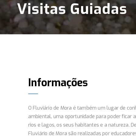
Visitas Guiadas
Informações
O Fluviário de Mora é também um lugar de conh
ambiental, uma oportunidade para poder ficar 
rios e lagos, os seus habitantes e a natureza. D
Fluviário de Mora são realizadas por educador