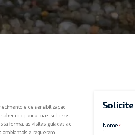
Solicit
ecimento e de sensibilização
a saber um pouco mais sobre os
esta forma, as visitas guiadas ao
Nome
es ambientais e requerem