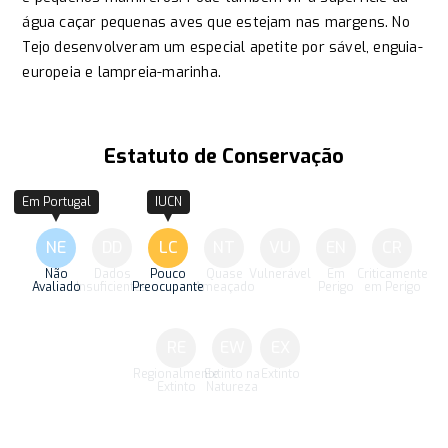
água caçar pequenas aves que estejam nas margens. No
Tejo desenvolveram um especial apetite por sável, enguia-
europeia e lampreia-marinha.
Estatuto de Conservação
Em Portugal
IUCN
NE
DD
LC
NT
VU
EN
CR
Não
Dados
Pouco
Quase
Vulnerável
Em
Criticamente
Avaliado
Insuficientes
Preocupante
Ameaçado
Perigo
em Perigo
RE
EW
EX
Regionalmente
Extinto na
Extinto
Extinto
Natureza